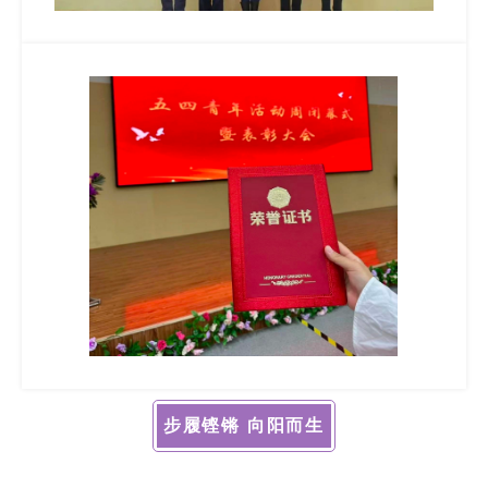
步履铿锵 向阳而生