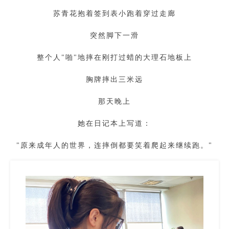
苏青花抱着签到表小跑着穿过走廊
突然脚下一滑
整个人"啪"地摔在刚打过蜡的大理石地板上
胸牌摔出三米远
那天晚上
她在日记本上写道：
"原来成年人的世界，连摔倒都要笑着爬起来继续跑。"