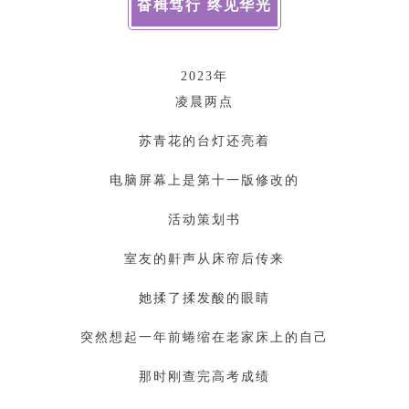
奋楫笃行 终见华光
2023年
凌晨两点
苏青花的台灯还亮着
电脑屏幕上是第十一版修改的
活动策划书
室友的鼾声从床帘后传来
她揉了揉发酸的眼睛
突然想起一年前蜷缩在老家床上的自己
那时刚查完高考成绩